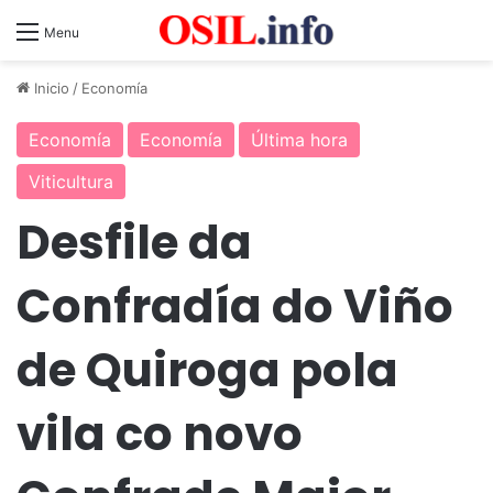
Menu
Inicio
/
Economía
Economía
Economía
Última hora
Viticultura
Desfile da
Confradía do Viño
de Quiroga pola
vila co novo