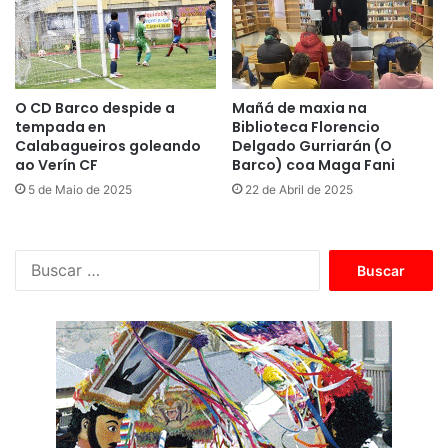
O CD Barco despide a
Mañá de maxia na
tempada en
Biblioteca Florencio
Calabagueiros goleando
Delgado Gurriarán (O
ao Verín CF
Barco) coa Maga Fani
5 de Maio de 2025
22 de Abril de 2025
B
u
s
c
a
r
: