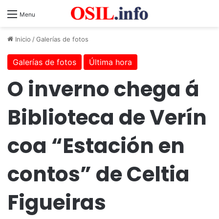
Menu
Inicio
/
Galerías de fotos
Galerías de fotos
Última hora
O inverno chega á
Biblioteca de Verín
coa “Estación en
contos” de Celtia
Figueiras