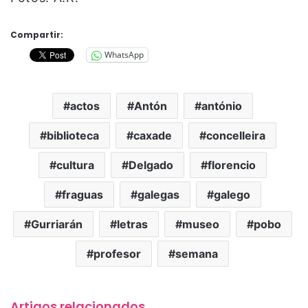
Compartir:
WhatsApp
actos
Antón
antónio
biblioteca
caxade
concelleira
cultura
Delgado
florencio
fraguas
galegas
galego
Gurriarán
letras
museo
pobo
profesor
semana
Artigos relacionados