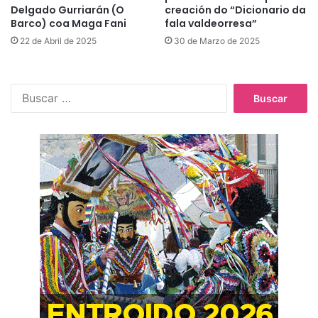
Delgado Gurriarán (O
creación do “Dicionario da
Barco) coa Maga Fani
fala valdeorresa”
22 de Abril de 2025
30 de Marzo de 2025
B
u
s
c
a
r
: