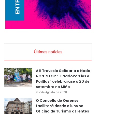
Últimas noticias
A II Travesía Solidaria a Nado
NON-STOP “EuNadoPorEles e
PorElas” celebrarase o 20 de
setembro no Miño
7 de Agosto de 2026
O Concello de Ourense
facilitará desde o luns na
Oficina de Turismo as lentes