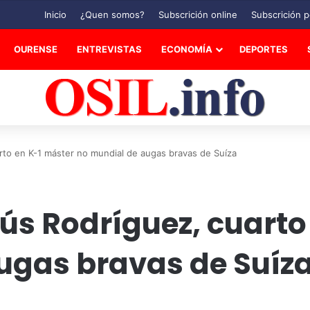
Inicio
¿Quen somos?
Subscrición online
Subscrición p
OURENSE
ENTREVISTAS
ECONOMÍA
DEPORTES
to en K-1 máster no mundial de augas bravas de Suíza
ús Rodríguez, cuarto
ugas bravas de Suíz