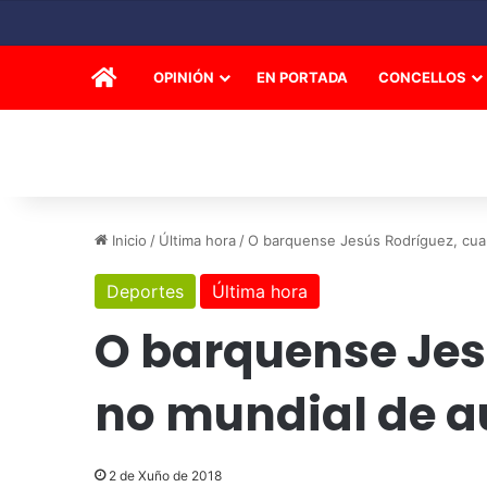
INICIO
OPINIÓN
EN PORTADA
CONCELLOS
Inicio
/
Última hora
/
O barquense Jesús Rodríguez, cuar
Deportes
Última hora
O barquense Jes
no mundial de a
2 de Xuño de 2018