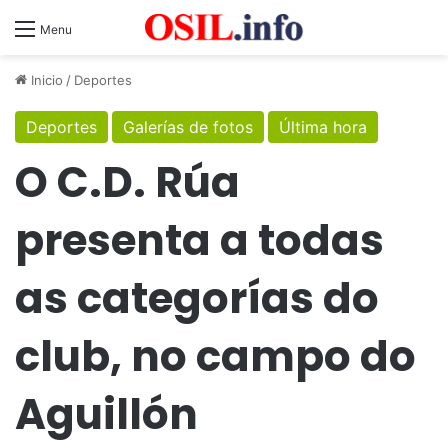
Menu
Inicio
/
Deportes
Deportes
Galerías de fotos
Última hora
O C.D. Rúa
presenta a todas
as categorías do
club, no campo do
Aguillón