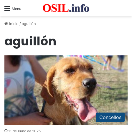
Menu
Inicio
/
aguillón
aguillón
Concellos
11 de Xuño de 2025