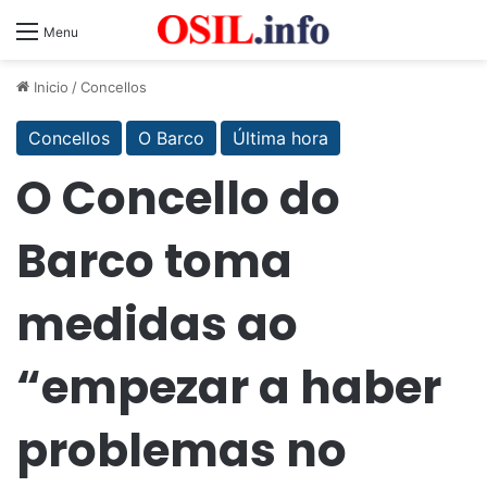
Menu
Inicio
/
Concellos
Concellos
O Barco
Última hora
O Concello do
Barco toma
medidas ao
“empezar a haber
problemas no