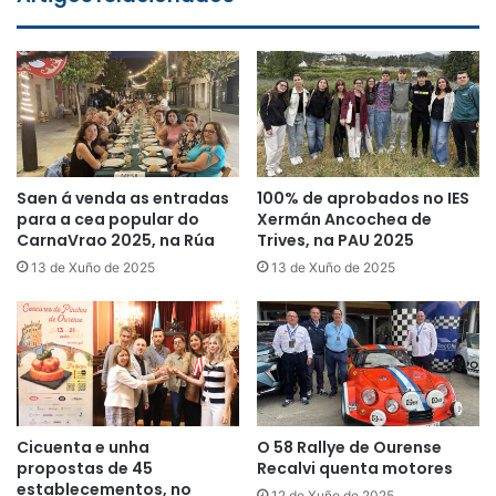
Saen á venda as entradas
100% de aprobados no IES
para a cea popular do
Xermán Ancochea de
CarnaVrao 2025, na Rúa
Trives, na PAU 2025
13 de Xuño de 2025
13 de Xuño de 2025
Cicuenta e unha
O 58 Rallye de Ourense
propostas de 45
Recalvi quenta motores
establecementos, no
12 de Xuño de 2025