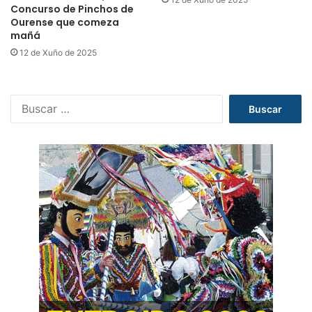
Concurso de Pinchos de
Ourense que comeza
mañá
12 de Xuño de 2025
B
u
s
c
a
r
: