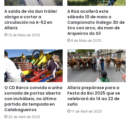
A saída de vía dun tráiler
A Rúa acollerá este
obriga a cortar a
sábado 10 de maio o
circulación na A-52 en
Campionato Galego 3D de
Allariz
tiro con arco, da man de
Arqueiros do Sil
15 de Maio de 2025
6 de Maio de 2025
O CD Barco convida a unha
Allariz prepárase para a
xornada de portas aberta
Festa do Boi 2025 que se
con inchábeis, no último
celebrará do 14 ao 22 de
partido da tempada en
xuño
Calabagueiros
11 de Abril de 2025
30 de Abril de 2025