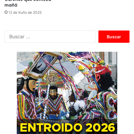
mañá
12 de Xuño de 2025
B
u
s
c
a
r
: