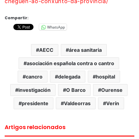
cheguen-ao-conxunto-da-provincia/
Compartir:
WhatsApp
AECC
área sanitaria
asociación española contra o cantro
cancro
delegada
hospital
investigación
O Barco
Ourense
presidente
Valdeorras
Verín
Artigos relacionados