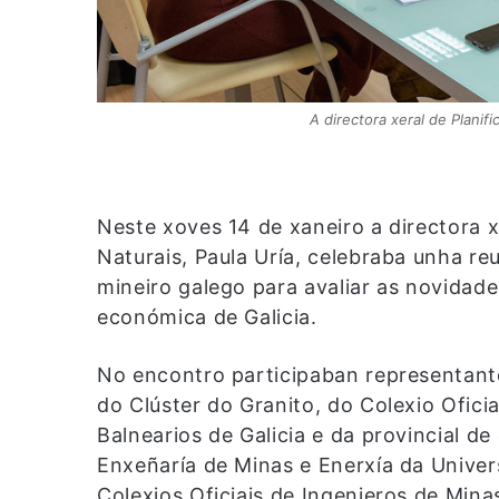
A directora xeral de Planif
Neste xoves 14 de xaneiro a directora x
Naturais, Paula Uría, celebraba unha r
mineiro galego para avaliar as novidade
económica de Galicia.
No encontro participaban representantes
do Clúster do Granito, do Colexio Ofici
Balnearios de Galicia e da provincial de
Enxeñaría de Minas e Enerxía da Univer
Colexios Oficiais de Ingenieros de Min