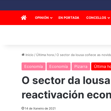
INICIO
OPINIÓN
EN PORTADA
CONCELLOS
Inicio
/
Última hora
/
O sector da lousa coñece as novida
Economía
Economía
Pizarra
Última h
O sector da lousa
reactivación econ
14 de Xaneiro de 2021