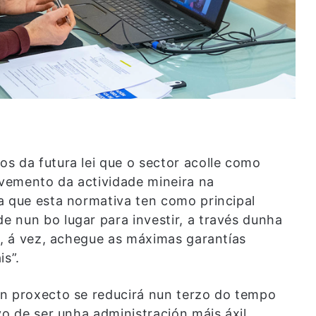
s da futura lei que o sector acolle como
lvemento da actividade mineira na
a que esta normativa ten como principal
 nun bo lugar para investir, a través dunha
e, á vez, achegue as máximas garantías
is”.
un proxecto se reducirá nun terzo do tempo
vo de ser unha administración máis áxil,