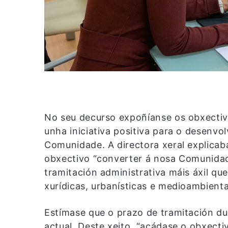
No seu decurso expoñíanse os obxectivo
unha iniciativa positiva para o desenvo
Comunidade. A directora xeral explicab
obxectivo “converter á nosa Comunidade
tramitación administrativa máis áxil qu
xurídicas, urbanísticas e medioambienta
Estímase que o prazo de tramitación d
actual. Deste xeito, “acádase o obxecti