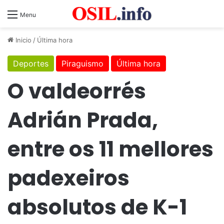
Menu
Inicio
/
Última hora
Deportes
Piraguismo
Última hora
O valdeorrés
Adrián Prada,
entre os 11 mellores
padexeiros
absolutos de K-1