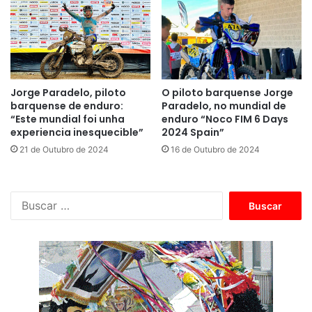
Jorge Paradelo, piloto
O piloto barquense Jorge
barquense de enduro:
Paradelo, no mundial de
“Este mundial foi unha
enduro “Noco FIM 6 Days
experiencia inesquecible”
2024 Spain”
21 de Outubro de 2024
16 de Outubro de 2024
B
u
s
c
a
r
: