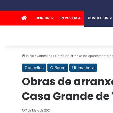
INICIO
OPINIÓN
EN PORTADA
CONCELLOS
Inicio
/
Concellos
/
Obras de arranxo no aparcamento sit
Concellos
O Barco
Última hora
Obras de arranx
Casa Grande de V
7 de Maio de 2024