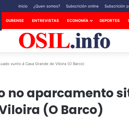
Inicio
¿Quen somos?
Subscrición online
Subscrición p
OURENSE
ENTREVISTAS
ECONOMÍA
DEPORTES
uado xunto á Casa Grande de Viloira (O Barco)
o no aparcamento si
iloira (O Barco)