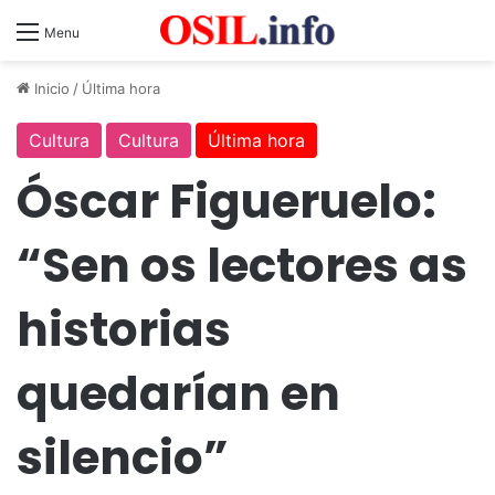
Menu
Inicio
/
Última hora
Cultura
Cultura
Última hora
Óscar Figueruelo:
“Sen os lectores as
historias
quedarían en
silencio”