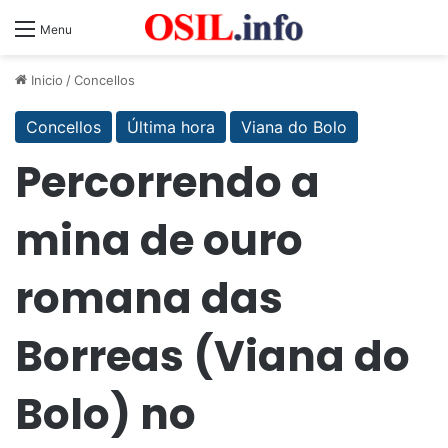
Menu
Inicio
/
Concellos
Concellos
Última hora
Viana do Bolo
Percorrendo a
mina de ouro
romana das
Borreas (Viana do
Bolo) no