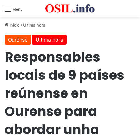
Menu
Inicio
/
Última hora
Ourense
Última hora
Responsables
locais de 9 países
reúnense en
Ourense para
abordar unha