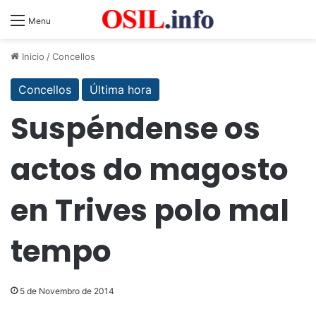
Menu
Inicio
/
Concellos
Concellos
Última hora
Suspéndense os
actos do magosto
en Trives polo mal
tempo
5 de Novembro de 2014