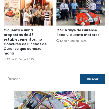
Cicuenta e unha
O 58 Rallye de Ourense
propostas de 45
Recalvi quenta motores
establecementos, no
12 de Xuño de 2025
Concurso de Pinchos de
Ourense que comeza
mañá
12 de Xuño de 2025
B
u
s
c
a
r
: