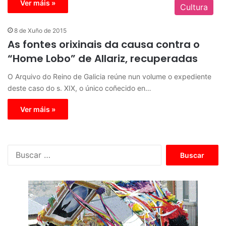
Ver máis »
Cultura
8 de Xuño de 2015
As fontes orixinais da causa contra o
“Home Lobo” de Allariz, recuperadas
O Arquivo do Reino de Galicia reúne nun volume o expediente
deste caso do s. XIX, o único coñecido en…
Ver máis »
B
u
s
c
a
r
: