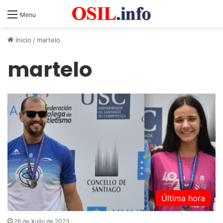
Menu
Inicio
/
martelo
martelo
Última hora
26 de Xullo de 2023