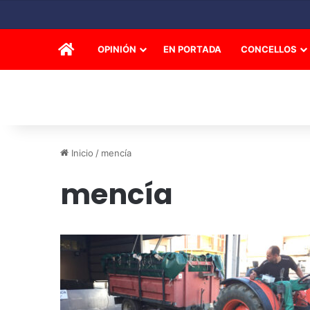
INICIO
OPINIÓN
EN PORTADA
CONCELLOS
Inicio
/
mencía
mencía