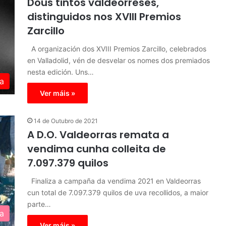
Dous tintos valdeorreses,
distinguidos nos XVIII Premios
Zarcillo
A organización dos XVIII Premios Zarcillo, celebrados
en Valladolid, vén de desvelar os nomes dos premiados
nesta edición. Uns…
a
Ver máis »
14 de Outubro de 2021
A D.O. Valdeorras remata a
vendima cunha colleita de
7.097.379 quilos
Finaliza a campaña da vendima 2021 en Valdeorras
cun total de 7.097.379 quilos de uva recollidos, a maior
parte…
a
Ver máis »