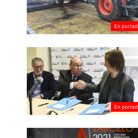
En portad
En portad