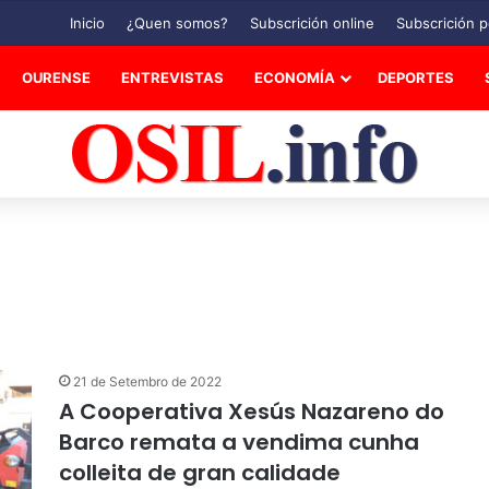
Inicio
¿Quen somos?
Subscrición online
Subscrición p
OURENSE
ENTREVISTAS
ECONOMÍA
DEPORTES
21 de Setembro de 2022
A Cooperativa Xesús Nazareno do
Barco remata a vendima cunha
colleita de gran calidade