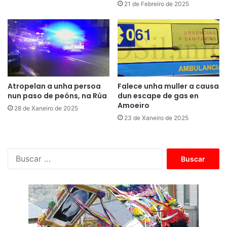
21 de Febreiro de 2025
Atropelan a unha persoa
Falece unha muller a causa
nun paso de peóns, na Rúa
dun escape de gas en
Amoeiro
28 de Xaneiro de 2025
23 de Xaneiro de 2025
B
u
s
c
a
r
: