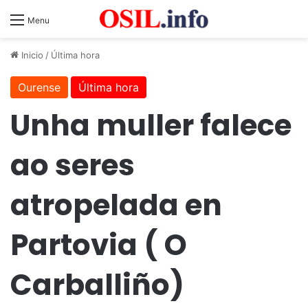
Menu
Inicio
/
Última hora
Ourense
Última hora
Unha muller falece
ao seres
atropelada en
Partovia ( O
Carballiño)