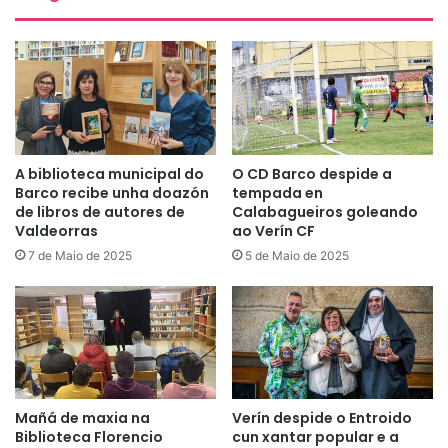
A biblioteca municipal do
O CD Barco despide a
Barco recibe unha doazón
tempada en
de libros de autores de
Calabagueiros goleando
Valdeorras
ao Verín CF
7 de Maio de 2025
5 de Maio de 2025
Mañá de maxia na
Verín despide o Entroido
Biblioteca Florencio
cun xantar popular e a