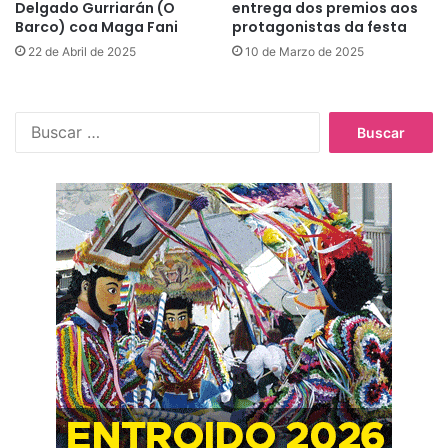
Delgado Gurriarán (O
entrega dos premios aos
Barco) coa Maga Fani
protagonistas da festa
22 de Abril de 2025
10 de Marzo de 2025
B
u
s
c
a
r
: