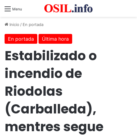
Menu
Inicio
/
En portada
En portada
Última hora
Estabilizado o
incendio de
Riodolas
(Carballeda),
mentres segue