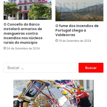
O Concello do Barco
O fume dos incendios de
instalará armarios de
Portugal chega a
mangueiras contra
Valdeorras
incendios nos núcleos
19 de Setembro de 2024
rurais do municipio
24 de Setembro de 2024
B
u
s
c
a
r
: