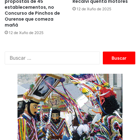
propostas de 45
Recalvi quenta motores
establecementos, no
12 de Xuño de 2025
Concurso de Pinchos de
Ourense que comeza
mañá
12 de Xuño de 2025
B
u
s
c
a
r
: