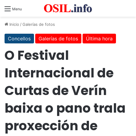
Menu
Inicio
/
Galerías de fotos
Concellos
Galerías de fotos
Última hora
O Festival
Internacional de
Curtas de Verín
baixa o pano trala
proxección de