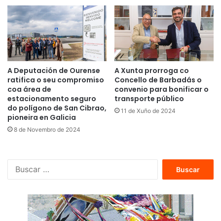
A Deputación de Ourense
A Xunta prorroga co
ratifica o seu compromiso
Concello de Barbadás o
coa área de
convenio para bonificar o
estacionamento seguro
transporte público
do polígono de San Cibrao,
11 de Xuño de 2024
pioneira en Galicia
8 de Novembro de 2024
B
u
s
c
a
r