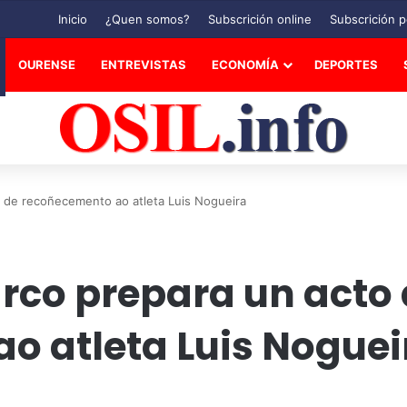
Inicio
¿Quen somos?
Subscrición online
Subscrición p
OURENSE
ENTREVISTAS
ECONOMÍA
DEPORTES
o de recoñecemento ao atleta Luis Nogueira
rco prepara un acto
o atleta Luis Noguei