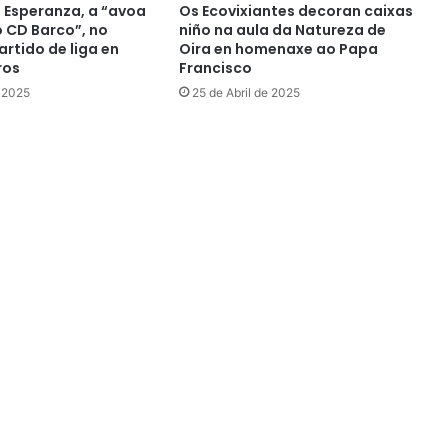
Esperanza, a “avoa
Os Ecovixiantes decoran caixas
o CD Barco”, no
niño na aula da Natureza de
rtido de liga en
Oira en homenaxe ao Papa
ros
Francisco
e 2025
25 de Abril de 2025