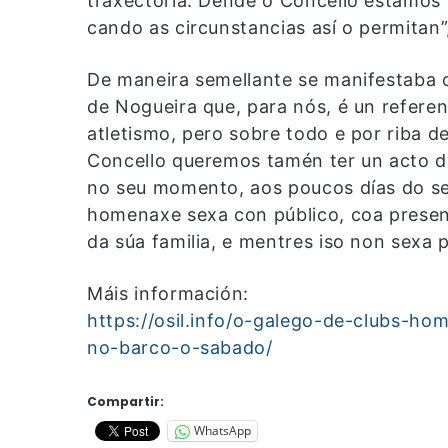
traxectoria. Dende o Concello estamos
cando as circunstancias así o permitan”
De maneira semellante se manifestaba o
de Nogueira que, para nós, é un refere
atletismo, pero sobre todo e por riba 
Concello queremos tamén ter un acto d
no seu momento, aos poucos días do s
homenaxe sexa con público, coa presen
da súa familia, e mentres iso non sexa p
Máis información:
https://osil.info/o-galego-de-clubs-ho
no-barco-o-sabado/
Compartir:
WhatsApp