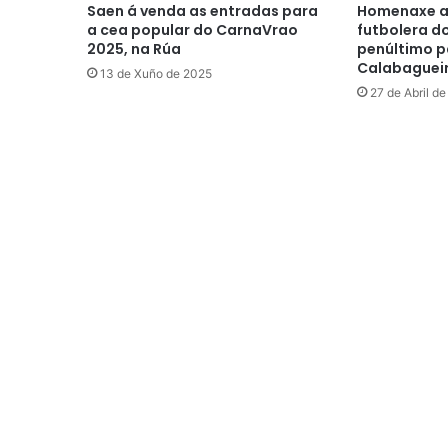
Saen á venda as entradas para
Homenaxe a 
a cea popular do CarnaVrao
futbolera d
2025, na Rúa
penúltimo pa
Calabaguei
13 de Xuño de 2025
27 de Abril d