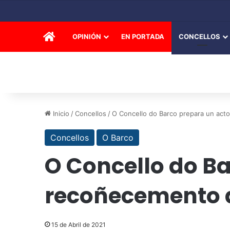
INICIO
OPINIÓN
EN PORTADA
CONCELLOS
Inicio
/
Concellos
/
O Concello do Barco prepara un act
Concellos
O Barco
O Concello do Ba
recoñecemento a
15 de Abril de 2021