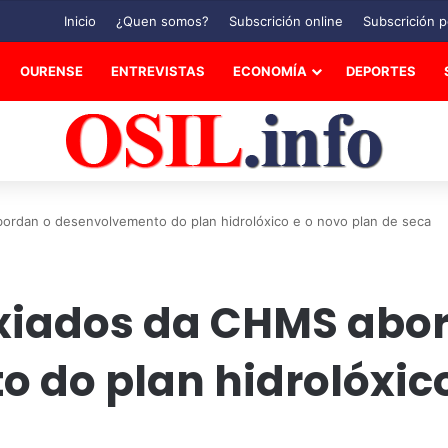
Inicio
¿Quen somos?
Subscrición online
Subscrición p
OURENSE
ENTREVISTAS
ECONOMÍA
DEPORTES
ordan o desenvolvemento do plan hidrolóxico e o novo plan de seca
xiados da CHMS abo
 do plan hidrolóxico