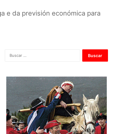
ga e da previsión económica para
B
u
s
c
a
r
: