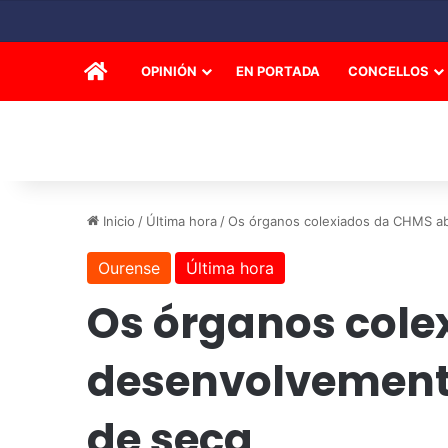
INICIO
OPINIÓN
EN PORTADA
CONCELLOS
Inicio
/
Última hora
/
Os órganos colexiados da CHMS ab
Ourense
Última hora
Os órganos cole
desenvolvemento
de seca