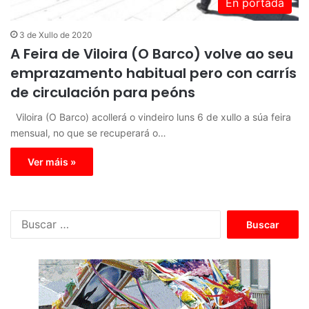
En portada
3 de Xullo de 2020
A Feira de Viloira (O Barco) volve ao seu
emprazamento habitual pero con carrís
de circulación para peóns
Viloira (O Barco) acollerá o vindeiro luns 6 de xullo a súa feira
mensual, no que se recuperará o…
Ver máis »
B
u
s
c
a
r
: