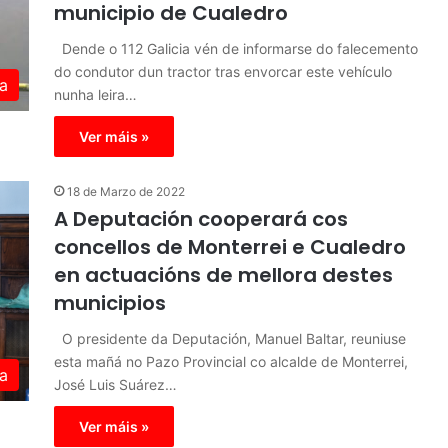
municipio de Cualedro
Dende o 112 Galicia vén de informarse do falecemento
do condutor dun tractor tras envorcar este vehículo
a
nunha leira…
Ver máis »
18 de Marzo de 2022
A Deputación cooperará cos
concellos de Monterrei e Cualedro
en actuacións de mellora destes
municipios
O presidente da Deputación, Manuel Baltar, reuniuse
esta mañá no Pazo Provincial co alcalde de Monterrei,
a
José Luis Suárez…
Ver máis »