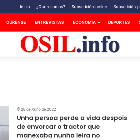
Inicio
¿Quen somos?
Subscrición online
Subscrición p
OURENSE
ENTREVISTAS
ECONOMÍA
DEPORTES
28 de Xuño de 2022
Unha persoa perde a vida despois
de envorcar o tractor que
manexaba nunha leira no