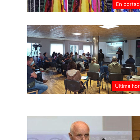
En portad
Última hor