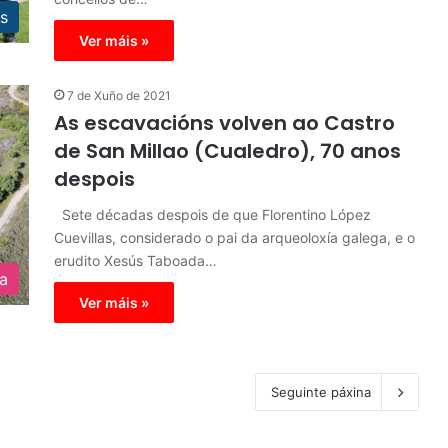
s
Ver máis »
7 de Xuño de 2021
As escavacións volven ao Castro
de San Millao (Cualedro), 70 anos
despois
Sete décadas despois de que Florentino López
Cuevillas, considerado o pai da arqueoloxía galega, e o
erudito Xesús Taboada…
ra
Ver máis »
Seguinte páxina