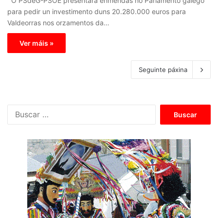
O PSdeG-PSOE presentará enmendas no Parlamento galego
para pedir un investimento duns 20.280.000 euros para
Valdeorras nos orzamentos da…
Ver máis »
Seguinte páxina
B
u
s
c
a
r
: