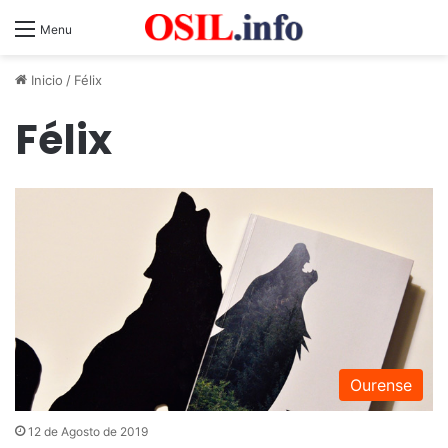
Menu
Inicio
/
Félix
Félix
Ourense
12 de Agosto de 2019