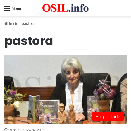
Menu
Inicio
/
pastora
pastora
En portada
19 de Outubro de 2021