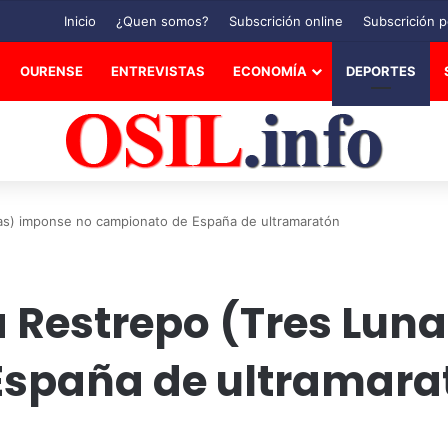
Inicio
¿Quen somos?
Subscrición online
Subscrición p
OURENSE
ENTREVISTAS
ECONOMÍA
DEPORTES
as) imponse no campionato de España de ultramaratón
 Restrepo (Tres Lun
España de ultramara