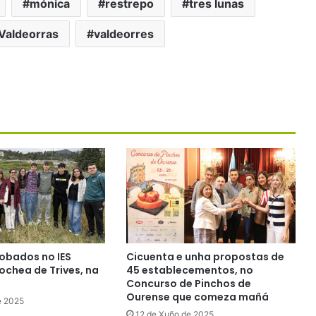
mónica
restrepo
tres lunas
Valdeorras
valdeorres
obados no IES
Cicuenta e unha propostas de
chea de Trives, na
45 establecementos, no
Concurso de Pinchos de
Ourense que comeza mañá
e 2025
12 de Xuño de 2025