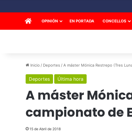
INICIO
OPINIÓN
EN PORTADA
CONCELLOS
Inicio
/
Deportes
/
A máster Mónica Restrepo (Tres Lun
Deportes
Última hora
A máster Mónica
campionato de 
15 de Abril de 2018