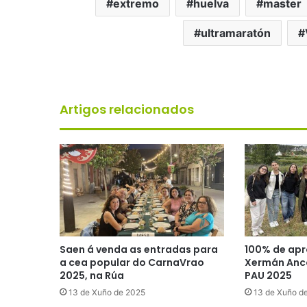
extremo
huelva
master
ultramaratón
Artigos relacionados
Saen á venda as entradas para
100% de apr
a cea popular do CarnaVrao
Xermán Anco
2025, na Rúa
PAU 2025
13 de Xuño de 2025
13 de Xuño d