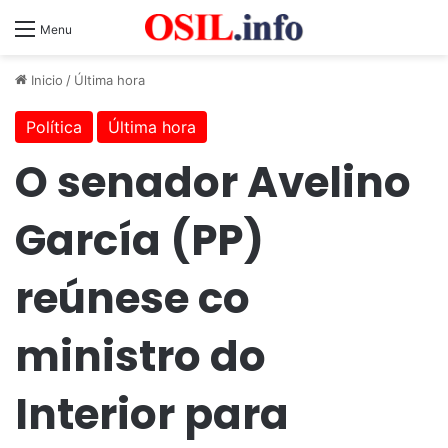
Menu
Inicio
/
Última hora
Política
Última hora
O senador Avelino
García (PP)
reúnese co
ministro do
Interior para