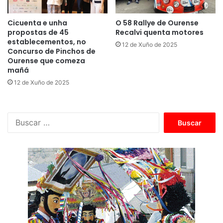
Cicuenta e unha
O 58 Rallye de Ourense
propostas de 45
Recalvi quenta motores
establecementos, no
12 de Xuño de 2025
Concurso de Pinchos de
Ourense que comeza
mañá
12 de Xuño de 2025
B
u
s
c
a
r
: