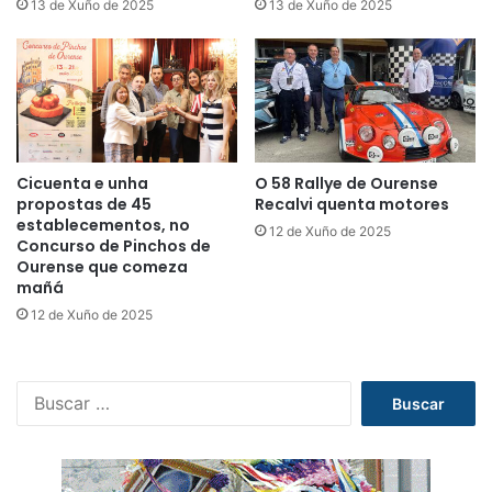
13 de Xuño de 2025
13 de Xuño de 2025
Cicuenta e unha
O 58 Rallye de Ourense
propostas de 45
Recalvi quenta motores
establecementos, no
12 de Xuño de 2025
Concurso de Pinchos de
Ourense que comeza
mañá
12 de Xuño de 2025
B
u
s
c
a