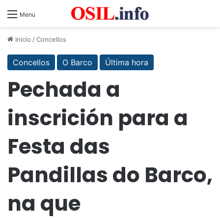
Menu
Inicio
/
Concellos
Concellos
O Barco
Última hora
Pechada a
inscrición para a
Festa das
Pandillas do Barco,
na que