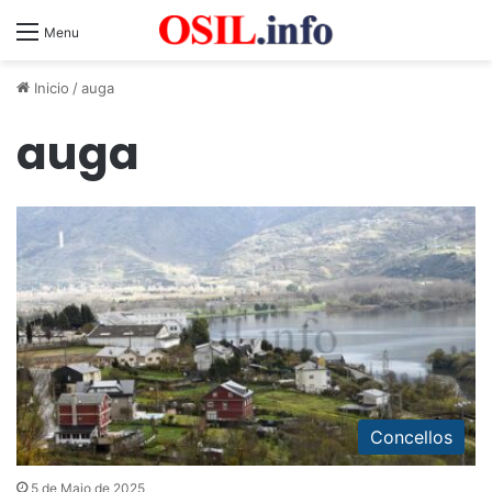
Menu
Inicio
/
auga
auga
Concellos
5 de Maio de 2025