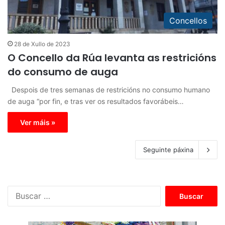
Concellos
28 de Xullo de 2023
O Concello da Rúa levanta as restricións
do consumo de auga
Despois de tres semanas de restricións no consumo humano
de auga “por fin, e tras ver os resultados favorábeis…
Ver máis »
Seguinte páxina
B
u
s
c