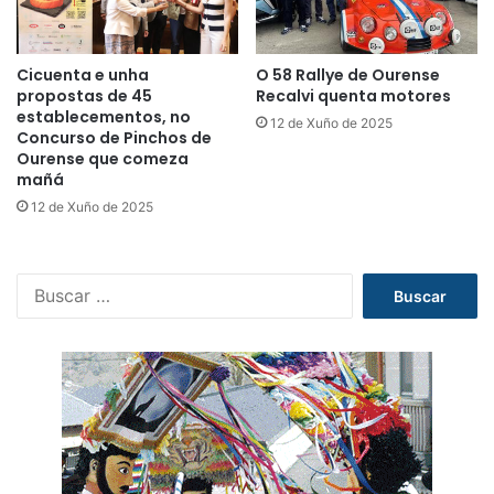
Cicuenta e unha
O 58 Rallye de Ourense
propostas de 45
Recalvi quenta motores
establecementos, no
12 de Xuño de 2025
Concurso de Pinchos de
Ourense que comeza
mañá
12 de Xuño de 2025
B
u
s
c
a
r
: