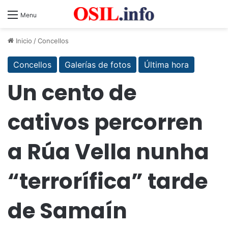
Menu
Inicio
/
Concellos
Concellos
Galerías de fotos
Última hora
Un cento de
cativos percorren
a Rúa Vella nunha
“terrorífica” tarde
de Samaín