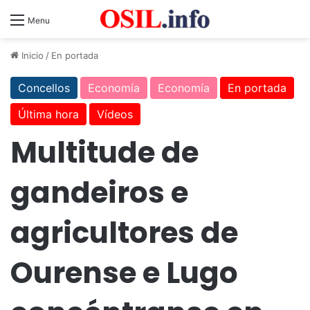
Menu
Inicio
/
En portada
Concellos
Economía
Economía
En portada
Última hora
Vídeos
Multitude de
gandeiros e
agricultores de
Ourense e Lugo