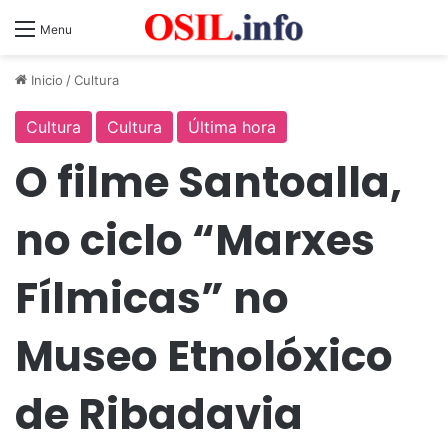
Menu
Inicio
/
Cultura
Cultura
Cultura
Última hora
O filme Santoalla,
no ciclo “Marxes
Fílmicas” no
Museo Etnolóxico
de Ribadavia