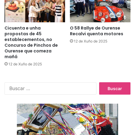
Cicuenta e unha
O 58 Rallye de Ourense
propostas de 45
Recalvi quenta motores
establecementos, no
12 de Xuño de 2025
Concurso de Pinchos de
Ourense que comeza
mañá
12 de Xuño de 2025
B
u
s
c
a
r
: