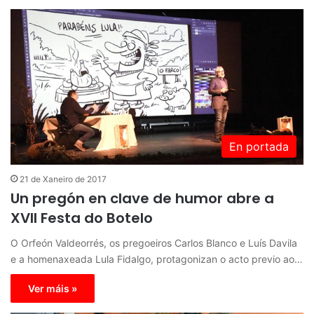
En portada
21 de Xaneiro de 2017
Un pregón en clave de humor abre a
XVII Festa do Botelo
O Orfeón Valdeorrés, os pregoeiros Carlos Blanco e Luís Davila
e a homenaxeada Lula Fidalgo, protagonizan o acto previo ao…
Ver máis »