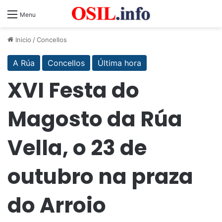
Menu
Inicio
/
Concellos
A Rúa
Concellos
Última hora
XVI Festa do
Magosto da Rúa
Vella, o 23 de
outubro na praza
do Arroio