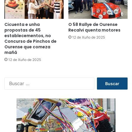
Cicuenta e unha
O 58 Rallye de Ourense
propostas de 45
Recalvi quenta motores
establecementos, no
12 de Xuño de 2025
Concurso de Pinchos de
Ourense que comeza
mañá
12 de Xuño de 2025
B
u
s
c
a
r
: