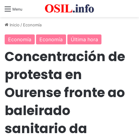
Menu
Inicio
/
Economía
Economía
Economía
Última hora
Concentración de
protesta en
Ourense fronte ao
baleirado
sanitario da