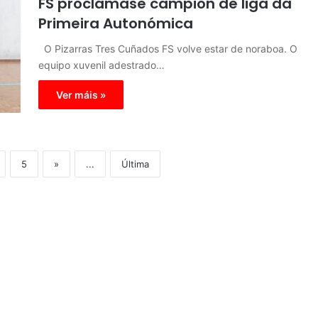
FS proclámase campión de liga da
Primeira Autonómica
O Pizarras Tres Cuñados FS volve estar de noraboa. O
equipo xuvenil adestrado…
Ver máis »
5
»
...
Última