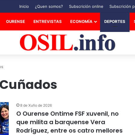
Inicio
¿Quen somos?
Subscrición online
Subscrición p
OURENSE
ENTREVISTAS
ECONOMÍA
DEPORTES
os
s Cuñados
8 de Xuño de 2026
O Ourense Ontime FSF xuvenil, no
que milita a barquense Vera
Rodríguez, entre os catro mellores