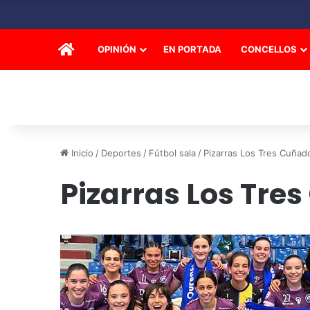
INICIO
OPINIÓN
EN PORTADA
CONCELLOS
Inicio
/
Deportes
/
Fútbol sala
/
Pizarras Los Tres Cuñad
Pizarras Los Tre