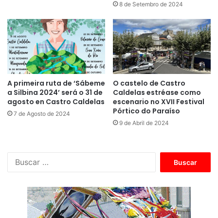
8 de Setembro de 2024
A primeira ruta de ‘Sábeme
O castelo de Castro
a Silbina 2024’ será o 31 de
Caldelas estréase como
agosto en Castro Caldelas
escenario no XVII Festival
Pórtico do Paraíso
7 de Agosto de 2024
9 de Abril de 2024
B
u
s
c
a
r