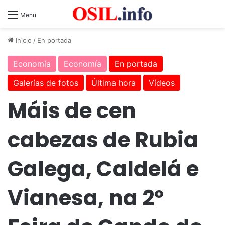
Menu
Inicio
/
En portada
Economía
Economía
En portada
Galerías de fotos
Última hora
Vídeos
Máis de cen
cabezas de Rubia
Galega, Caldelá e
Vianesa, na 2º