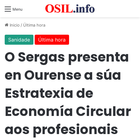
Menu
Inicio
/
Última hora
Sanidade
Última hora
O Sergas presenta
en Ourense a súa
Estratexia de
Economía Circular
aos profesionais