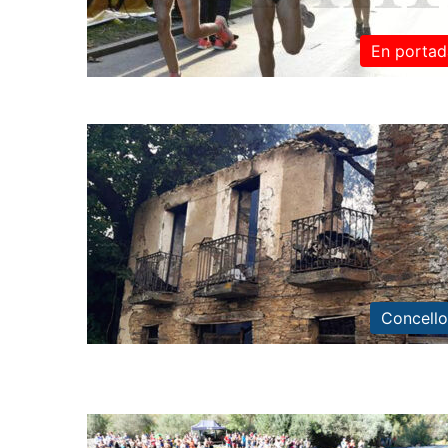
En portad
Concello