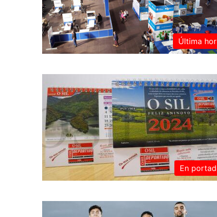
Última hor
En portad