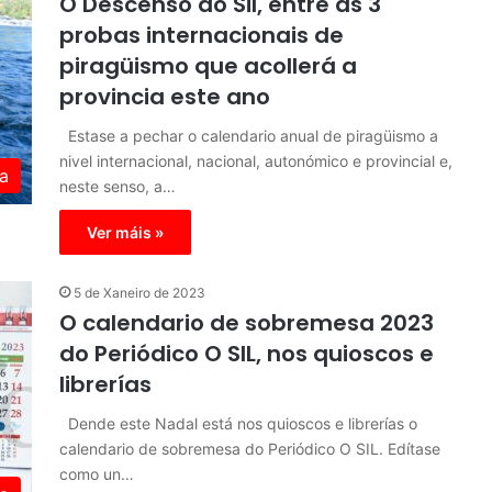
O Descenso do Sil, entre as 3
probas internacionais de
piragüismo que acollerá a
provincia este ano
Estase a pechar o calendario anual de piragüismo a
nivel internacional, nacional, autonómico e provincial e,
a
neste senso, a…
Ver máis »
5 de Xaneiro de 2023
O calendario de sobremesa 2023
do Periódico O SIL, nos quioscos e
librerías
Dende este Nadal está nos quioscos e librerías o
calendario de sobremesa do Periódico O SIL. Edítase
como un…