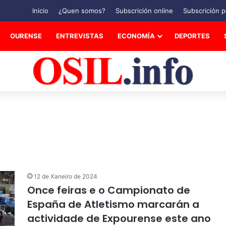
Inicio
¿Quen somos?
Subscrición online
Subscrición p
OURENSE
ENTREVISTAS
ECONOMÍA
DEPORTES
12 de Xaneiro de 2024
Once feiras e o Campionato de
España de Atletismo marcarán a
actividade de Expourense este ano