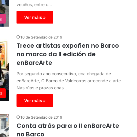
veciños, entre o…
Ver máis »
ra
10 de Setembro de 2019
Trece artistas expoñen no Barco
no marco da II edición de
enBarcArte
Por segundo ano consecutivo, coa chegada de
enBarcArte, O Barco de Valdeorras arrecende a arte.
Nas rúas e prazas coas…
a
Ver máis »
10 de Setembro de 2019
Conta atrás para o II enBarcArte
no Barco