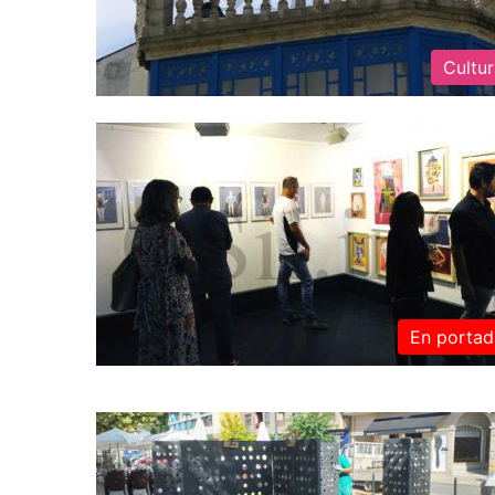
Cultu
En portad