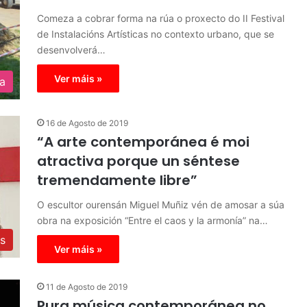
Comeza a cobrar forma na rúa o proxecto do II Festival
de Instalacións Artísticas no contexto urbano, que se
desenvolverá…
Ver máis »
ra
16 de Agosto de 2019
“A arte contemporánea é moi
atractiva porque un séntese
tremendamente libre”
O escultor ourensán Miguel Muñiz vén de amosar a súa
obra na exposición “Entre el caos y la armonía” na…
as
Ver máis »
11 de Agosto de 2019
Pura música contemporánea no