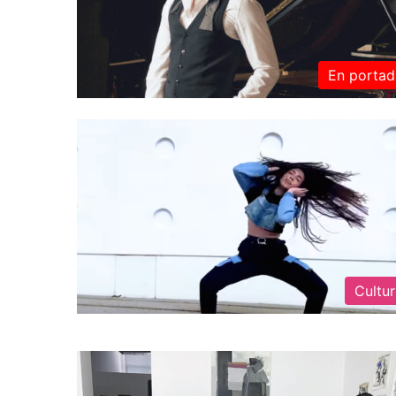
En portad
Cultu