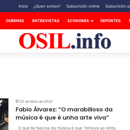
Inicio
¿Quen somos?
Subscrición online
Subscrición p
OURENSE
ENTREVISTAS
ECONOMÍA
DEPORTES
30 de Maio de 2023
Fabio Álvarez: “O marabilloso da
música é que é unha arte viva”
O que lle fascina da música é que “remove ao oínte,