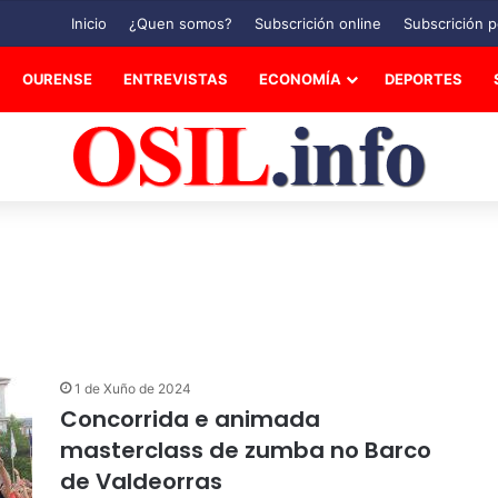
Inicio
¿Quen somos?
Subscrición online
Subscrición p
OURENSE
ENTREVISTAS
ECONOMÍA
DEPORTES
1 de Xuño de 2024
Concorrida e animada
masterclass de zumba no Barco
de Valdeorras