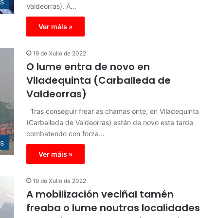
s
Valdeorras). Á…
Ver máis »
19 de Xullo de 2022
O lume entra de novo en
Viladequinta (Carballeda de
Valdeorras)
Tras conseguir frear as chamas onte, en Viladequinta
(Carballeda de Valdeorras) están de novo esta tarde
combatendo con forza…
s
Ver máis »
19 de Xullo de 2022
A mobilización veciñal tamén
freaba o lume noutras localidades