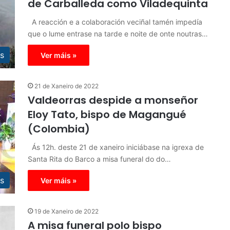
de Carballeda como Viladequinta
A reacción e a colaboración veciñal tamén impedía
que o lume entrase na tarde e noite de onte noutras…
s
Ver máis »
21 de Xaneiro de 2022
Valdeorras despide a monseñor
Eloy Tato, bispo de Magangué
(Colombia)
Ás 12h. deste 21 de xaneiro iniciábase na igrexa de
Santa Rita do Barco a misa funeral do do…
s
Ver máis »
19 de Xaneiro de 2022
A misa funeral polo bispo