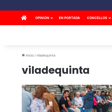
INICIO
OPINIÓN
EN PORTADA
CONCELLOS
Inicio
/
viladequinta
viladequinta