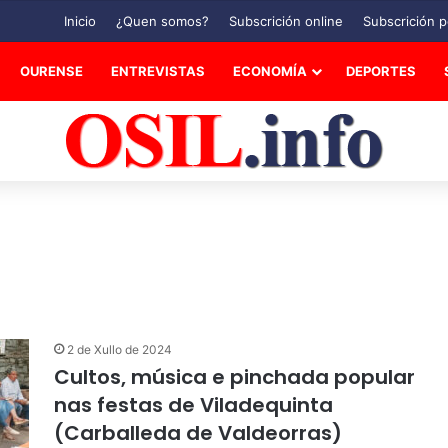
Inicio
¿Quen somos?
Subscrición online
Subscrición p
OURENSE
ENTREVISTAS
ECONOMÍA
DEPORTES
2 de Xullo de 2024
Cultos, música e pinchada popular
nas festas de Viladequinta
(Carballeda de Valdeorras)