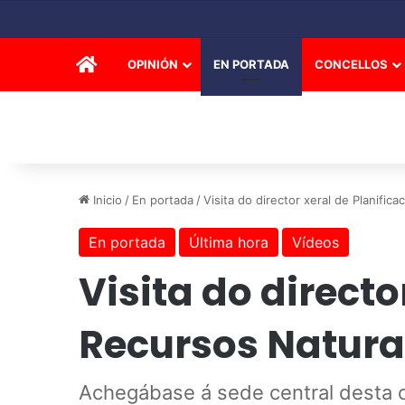
INICIO
OPINIÓN
EN PORTADA
CONCELLOS
Inicio
/
En portada
/
Visita do director xeral de Planifi
En portada
Última hora
Vídeos
Visita do directo
Recursos Natura
Achegábase á sede central desta 