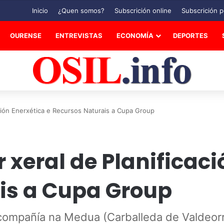
Inicio
¿Quen somos?
Subscrición online
Subscrición p
OURENSE
ENTREVISTAS
ECONOMÍA
DEPORTES
cación Enerxética e Recursos Naturais a Cupa Group
r xeral de Planificac
is a Cupa Group
compañía na Medua (Carballeda de Valdeorr