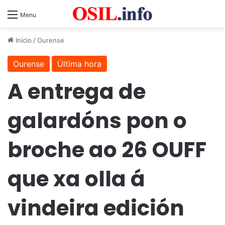
Menu
Inicio
/
Ourense
Ourense
Última hora
A entrega de
galardóns pon o
broche ao 26 OUFF
que xa olla á
vindeira edición