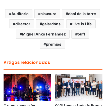
Auditorio
clausura
dani de la torre
director
galardóns
Live is Life
Miguel Anxo Fernández
ouff
premios
Artigos relacionados
O grupo ourensán
O VII Premio Rodolfo Prada